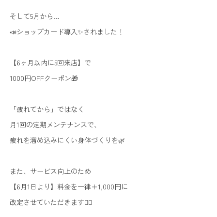
そして5月から…
📣ショップカード導入✨されました！
【6ヶ月以内に5回来店】で
1000円OFFクーポン🎁
「疲れてから」ではなく
月1回の定期メンテナンスで、
疲れを溜め込みにくい身体づくりを🌿
また、サービス向上のため
【6月1日より】料金を一律＋1,000円に
改定させていただきます🙇‍♀️