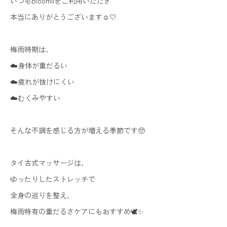
いつもBloomiiをご利用いただき
本当にありがとうございます☺️🤍
梅雨時期は、
☁️身体が重だるい
☁️疲れが抜けにくい
☁️むくみやすい
そんな不調を感じる方が増える季節です🥺
タイ古式マッサージは、
ゆったりしたストレッチで
全身の巡りを整え、
梅雨特有の重だるさケアにもおすすめ🕊️✨