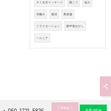
タイ古式マッサージ
肩こり
悩み
浮腫み
疲労
馬車道
リラクゼーション
肩甲骨はがし
ヘルニア
ご予約はこ
050-1721-5826
公式LINE