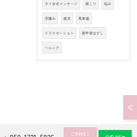
タイ古式マッサージ
肩こり
悩み
浮腫み
疲労
馬車道
リラクゼーション
肩甲骨はがし
ヘルニア
ご予約はこ
050-1721-5826
公式LINE