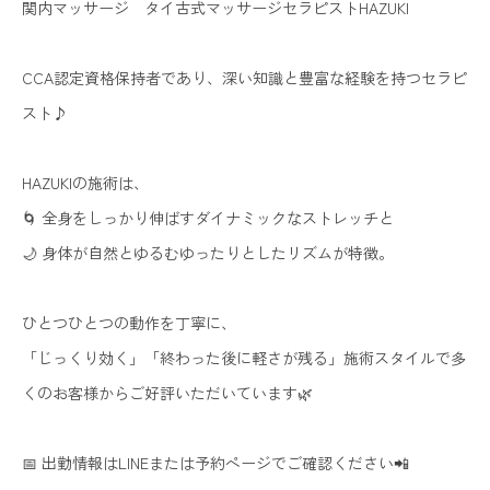
関内マッサージ タイ古式マッサージセラピストHAZUKI
CCA認定資格保持者であり、深い知識と豊富な経験を持つセラピ
スト♪
HAZUKIの施術は、
🌀 全身をしっかり伸ばすダイナミックなストレッチと
🌙 身体が自然とゆるむゆったりとしたリズムが特徴。
ひとつひとつの動作を丁寧に、
「じっくり効く」「終わった後に軽さが残る」施術スタイルで多
くのお客様からご好評いただいています🌿
📅 出勤情報はLINEまたは予約ページでご確認ください📲