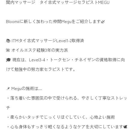
関内マッサージ タイ古式マッサージセラピストMEGU
Bloomiiに新しく加わった仲間Meguをご紹介します🌿
📚 ITMタイ古式マッサージLevel1-2取得済
🌺 オイルエステ経験3年の実力派
🎓 現在は、Level3-4・トークセン・チネイザンの資格取得に向
けて勉強中の努力家セラピストです。
📌 Meguの施術は…
・落ち着いた雰囲気の中で受けられる、やさしく丁寧なストレッ
チ
・柔らかいタッチでじっくりほぐしていく、心地よい施術
・心も身体もすっきり軽くなるようなケアを大切にしています🕊️