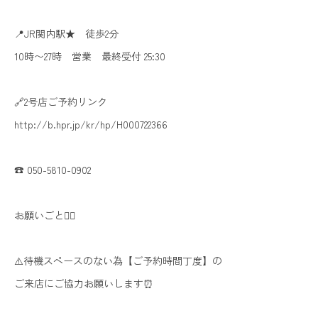
📍JR関内駅★ 徒歩2分
10時〜27時 営業 最終受付 25:30
🔗2号店ご予約リンク
http://b.hpr.jp/kr/hp/H000722366
☎️ 050-5810-0902
お願いごと🙇‍♀️
⚠️待機スペースのない為【ご予約時間丁度】の
ご来店にご協力お願いします⏰