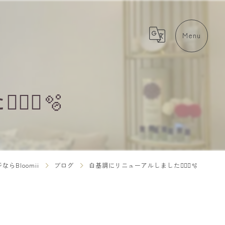
‍♀️🫧
らBloomii
ブログ
白基調にリニューアルしました🧚🏻‍♀️🫧