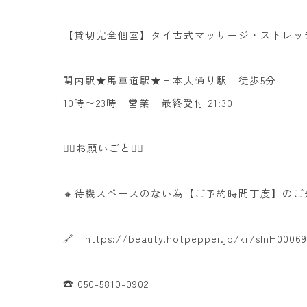
【貸切完全個室】タイ古式マッサージ・ストレッチ 
関内駅★馬車道駅★日本大通り駅 徒歩5分
10時〜23時 営業 最終受付 21:30
🙇‍♀️お願いごと🙇‍♀️
🔸待機スペースのない為【ご予約時間丁度】の
🔗 https://beauty.hotpepper.jp/kr/slnH00069
☎️ 050-5810-0902