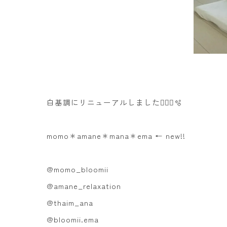
白基調にリニューアルしました🧚🏻‍♀️🫧
momo＊amane＊mana＊ema ← new!!
@momo_bloomii
@amane_relaxation
@thaim_ana
@bloomii.ema