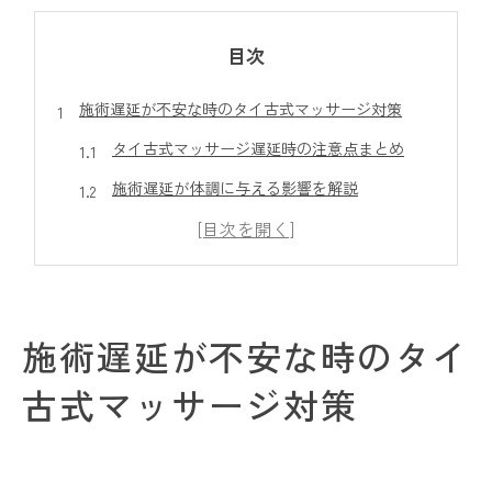
目次
施術遅延が不安な時のタイ古式マッサージ対策
タイ古式マッサージ遅延時の注意点まとめ
施術遅延が体調に与える影響を解説
タイ古式マッサージ予約遅れのリスクとは
遅延時も安心のタイ古式マッサージ対応法
遅刻不安を減らす事前準備のポイント
施術遅延が不安な時のタイ
タイ古式マッサージで遅刻した場合のポイント整理
タイ古式マッサージ遅刻時の受付対応とは
古式マッサージ対策
遅刻後の施術時間短縮リスクと注意点
タイ古式マッサージ遅延時の効果への影響