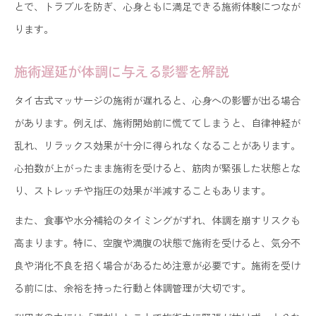
とで、トラブルを防ぎ、心身ともに満足できる施術体験につなが
タイ古式マッサージ継続利用のメリットとは
ります。
遅延時の注意点と体調への影響を徹底チェック
施術遅延が体調に与える影響を解説
タイ古式マッサージ遅延時の体調変化を把握
遅れた場合のタイ古式マッサージリスク解説
タイ古式マッサージの施術が遅れると、心身への影響が出る場合
があります。例えば、施術開始前に慌ててしまうと、自律神経が
遅延時の飲酒・発熱など禁忌も要確認
乱れ、リラックス効果が十分に得られなくなることがあります。
施術後の痛みや揉み返し発生時の注意点
心拍数が上がったまま施術を受けると、筋肉が緊張した状態とな
タイ古式マッサージ死亡リスクと安全対策
り、ストレッチや指圧の効果が半減することもあります。
安心して受けるための遅延対策と禁忌ポイント
また、食事や水分補給のタイミングがずれ、体調を崩すリスクも
タイ古式マッサージ遅延防止のための予約術
高まります。特に、空腹や満腹の状態で施術を受けると、気分不
遅刻時も焦らず受けるための心構え解説
良や消化不良を招く場合があるため注意が必要です。施術を受け
タイ古式マッサージ禁忌事項を再度チェック
る前には、余裕を持った行動と体調管理が大切です。
安全に施術を受けるための体調管理法