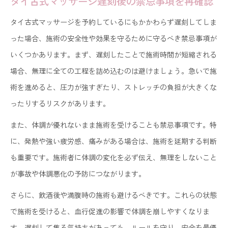
タイ古式マッサージ遅刻後の禁忌事項を再確認
タイ古式マッサージを予約しているにもかかわらず遅刻してしま
った場合、施術の安全性や効果を守るために守るべき禁忌事項が
いくつかあります。まず、遅刻したことで施術時間が短縮される
場合、無理に全ての工程を詰め込むのは避けましょう。急いで施
術を進めると、圧力が強すぎたり、ストレッチの負担が大きくな
ったりするリスクがあります。
また、体調が優れないまま施術を受けることも禁忌事項です。特
に、発熱や強い疲労感、痛みがある場合は、施術を延期する判断
も重要です。施術者に体調の変化を必ず伝え、無理をしないこと
が事故や体調悪化の予防につながります。
さらに、飲酒後や満腹時の施術も避けるべきです。これらの状態
で施術を受けると、血行促進の影響で体調を崩しやすくなりま
す。遅刻して焦る気持ちがあっても、ルールを守り、安全を最優