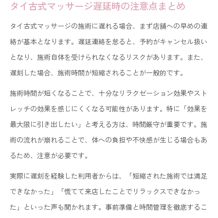
タイ古式マッサージ遅延時の注意点まとめ
遅刻時に伝えるべき体調や持病のチェック
タイ古式マッサージが受けられないケース整理
タイ古式マッサージの施術に遅れる場合、まず店舗への早めの連
遅れて到着した際に知るべき安全な施術の心得
絡が基本となります。遅延連絡を怠ると、予約がキャンセル扱い
となり、施術自体を受けられなくなるリスクがあります。また、
タイ古式マッサージ遅刻後の禁忌事項を再確認
遅刻した場合、施術時間が短縮されることが一般的です。
遅延時に配慮した安全な施術の進め方
施術時間が短くなることで、十分なリラクゼーション効果やスト
タイ古式マッサージで体調不良時の対応法
レッチの効果を感じにくくなる可能性があります。特に「効果を
遅れても安心な施術体験のためのコツ
最大限に引き出したい」と考える方は、時間厳守が重要です。施
遅延時のタイ古式マッサージ痛み対策
術の流れが崩れることで、体への負担や不快感が生じる場合もあ
タイ古式マッサージが効果ないと感じる理由も解説
るため、注意が必要です。
タイ古式マッサージ効果を感じにくい要因解説
実際に遅刻を経験した利用者からは、「短縮された施術では満足
遅延がタイ古式マッサージ効果に与える影響
できなかった」「慌てて来店したことでリラックスできなかっ
施術前後の体調管理で効果を引き出す方法
た」といった声も聞かれます。事前準備と時間管理を徹底するこ
整体とタイ古式マッサージの違いと選び方