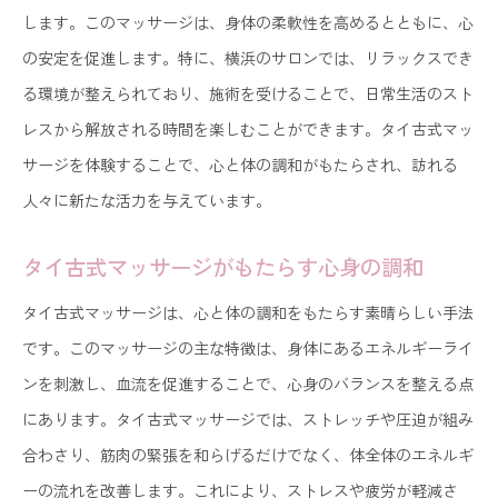
タイ古式マッサージの深遠なアプローチを横浜で
します。このマッサージは、身体の柔軟性を高めるとともに、心
横浜のタイ古式マッサージ、ひとりひとりに合わ
の安定を促進します。特に、横浜のサロンでは、リラックスでき
せた施術
る環境が整えられており、施術を受けることで、日常生活のスト
レスから解放される時間を楽しむことができます。タイ古式マッ
タイ古式マッサージが横浜で提供する心と体の究極の
サージを体験することで、心と体の調和がもたらされ、訪れる
安らぎ
人々に新たな活力を与えています。
横浜でのタイ古式マッサージ、心の浄化と体のリ
セット
タイ古式マッサージがもたらす心身の調和
タイ古式マッサージの究極の安らぎを横浜で堪能
タイ古式マッサージは、心と体の調和をもたらす素晴らしい手法
する
です。このマッサージの主な特徴は、身体にあるエネルギーライ
心身のリセットを叶える横浜のタイ古式マッサー
ンを刺激し、血流を促進することで、心身のバランスを整える点
ジ
にあります。タイ古式マッサージでは、ストレッチや圧迫が組み
横浜で感じるタイ古式マッサージの奥深い安らぎ
合わさり、筋肉の緊張を和らげるだけでなく、体全体のエネルギ
横浜のタイ古式マッサージがもたらす癒しのダイ
ーの流れを改善します。これにより、ストレスや疲労が軽減さ