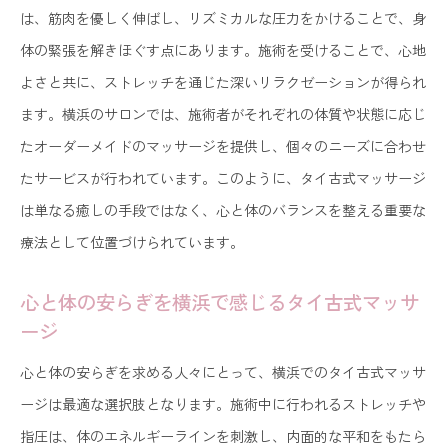
タイ古式マッサージの魅力が際立つ横浜の街
は、筋肉を優しく伸ばし、リズミカルな圧力をかけることで、身
横浜市内で味わうタイ古式マッサージの真髄
体の緊張を解きほぐす点にあります。施術を受けることで、心地
タイ古式マッサージと横浜の独自の癒しの空間
よさと共に、ストレッチを通じた深いリラクゼーションが得られ
ます。横浜のサロンでは、施術者がそれぞれの体質や状態に応じ
横浜で体験するタイ古式マッサージの意義
たオーダーメイドのマッサージを提供し、個々のニーズに合わせ
タイ古式マッサージが横浜の街に息づく理由
たサービスが行われています。このように、タイ古式マッサージ
神奈川県横浜市で体験するタイ古式マッサージの魅力
は単なる癒しの手段ではなく、心と体のバランスを整える重要な
的なアプローチ
療法として位置づけられています。
個々のニーズに応じた横浜のタイ古式マッサージ
横浜でのタイ古式マッサージ、心身のリフレッシ
心と体の安らぎを横浜で感じるタイ古式マッサ
ュ方法
ージ
タイ古式マッサージの技法と横浜の融合
心と体の安らぎを求める人々にとって、横浜でのタイ古式マッサ
横浜市内でのタイ古式マッサージがもたらす新し
ージは最適な選択肢となります。施術中に行われるストレッチや
い体験
指圧は、体のエネルギーラインを刺激し、内面的な平和をもたら