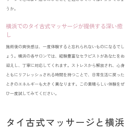
タイ古式マッサージがもたらす横浜での心身調和
うか。
の再発見
横浜でのタイ古式マッサージが提供する深い癒
横浜でタイ古式マッサージを再体験する理由
し
心身の調和を再発見する横浜のタイ古式マッサー
ジ
施術後の爽快感は、一度体験すると忘れられないものになるでし
ょう。横浜の各サロンでは、経験豊富なセラピストがあなたをお
横浜のサロンで感じるタイ古式マッサージの再発
迎えし、丁寧に対応してくれます。ストレスから解放され、心身
見
ともにリフレッシュされる時間を持つことで、日常生活に戻った
タイ古式マッサージが導く横浜での新たな心身の
ときのエネルギーも大きく異なります。この素晴らしい体験をぜ
調和
ひ一度試してみてください。
タイ古式マッサージが横浜市で実現する個別のリラク
ゼーション体験
横浜市でのタイ古式マッサージ、個別の癒しを求
タイ古式マッサージと横浜
めて