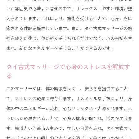
横浜でのタイ古式マッサージ、心の静寂を得るひ
いた雰囲気や心地よい音楽の中で、リラックスしやすい環境が整
ととき
えられています。これにより、施術を受けることで、心身ともに
横浜の喧騒を忘れるタイ古式マッサージの力
癒される体験を提供しています。また、タイ古式マッサージの施
術を終えた後は、体が軽く感じられるだけでなく、心の余裕も生
タイ古式マッサージがもたらす横浜での静かな癒
まれ、新たなエネルギーを感じることができるのです。
し
都会の喧騒を忘れタイ古式マッサージで癒される
タイ古式マッサージで心身のストレスを解放す
横浜
る
横浜でのタイ古式マッサージ、心の喧騒を静める
このマッサージは、体の緊張をほぐし、安らぎを提供すること
都会の中のオアシス、横浜でのタイ古式マッサー
で、ストレスの軽減に寄与します。リズミカルな手技により、身
ジ
体の中のエネルギーが流れ、心もリラックスへと導かれます。ス
横浜のサロンで再発見タイ古式マッサージが導く心身
トレスが軽減されることで、心身の健康が保たれ、活力が戻りま
の調和
す。横浜という都市の中心で、忙しい日常を忘れ、タイ古式マッ
横浜のサロンでの新たなタイ古式マッサージ体験
サージで心地よい癒しのひとときを過ごしてみてはいかがでしょ