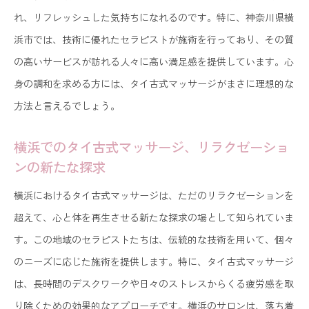
ナミズム
れ、リフレッシュした気持ちになれるのです。特に、神奈川県横
タイ古式マッサージで心と体を一新する横浜の旅
浜市では、技術に優れたセラピストが施術を行っており、その質
タイ本場の技を横浜で堪能タイ古式マッサージの深い
の高いサービスが訪れる人々に高い満足感を提供しています。心
リズム
身の調和を求める方には、タイ古式マッサージがまさに理想的な
横浜で体験するタイ古式マッサージの深いリズム
方法と言えるでしょう。
タイ本場の技と横浜での深いリラクゼーション
横浜でのタイ古式マッサージ、リラクゼーショ
横浜で味わうタイ古式マッサージのリズムの魅力
ンの新たな探求
タイ古式マッサージの繊細な技を横浜で感じる
横浜におけるタイ古式マッサージは、ただのリラクゼーションを
横浜でのタイ古式マッサージ、リズミカルな癒し
超えて、心と体を再生させる新たな探求の場として知られていま
の時間
す。この地域のセラピストたちは、伝統的な技術を用いて、個々
タイ古式マッサージの本場の技を横浜で堪能
のニーズに応じた施術を提供します。特に、タイ古式マッサージ
都会の喧騒を忘れる横浜でのタイ古式マッサージの癒
は、長時間のデスクワークや日々のストレスからくる疲労感を取
しの時間
り除くための効果的なアプローチです。横浜のサロンは、落ち着