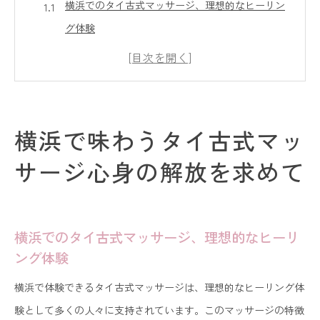
横浜でのタイ古式マッサージ、理想的なヒーリン
グ体験
心と体の安らぎを横浜で感じるタイ古式マッサー
ジ
タイ古式マッサージがもたらす心身の調和
横浜でのタイ古式マッサージ、リラクゼーション
横浜で味わうタイ古式マッ
の新たな探求
サージ心身の解放を求めて
タイ古式マッサージで心身のストレスを解放する
横浜でのタイ古式マッサージが提供する深い癒し
タイ古式マッサージと横浜の街並みが生み出すリラク
横浜でのタイ古式マッサージ、理想的なヒーリ
ゼーションの真髄
ング体験
横浜の街とタイ古式マッサージ、癒しのハーモニ
横浜で体験できるタイ古式マッサージは、理想的なヒーリング体
ー
験として多くの人々に支持されています。このマッサージの特徴